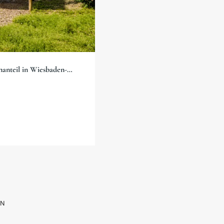
anteil in Wiesbaden-
N