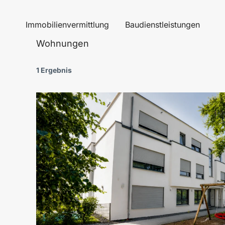
Zum
Inhalt
Immobilienvermittlung
Baudienstleistungen
springen
Wohnungen
1 Ergebnis